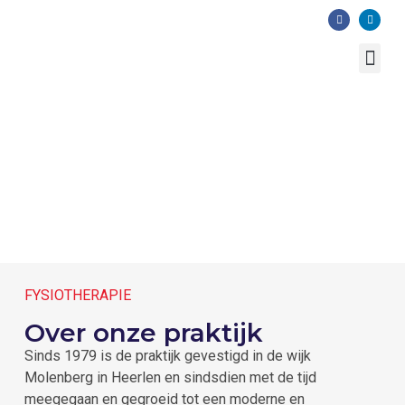
Telefoonnummer:
+31 45 541 04 44
OVER ONZ
FYSIOTHERAPIE
Over onze praktijk
Sinds 1979 is de praktijk gevestigd in de wijk
Molenberg in Heerlen en sindsdien met de tijd
meegegaan en gegroeid tot een moderne en