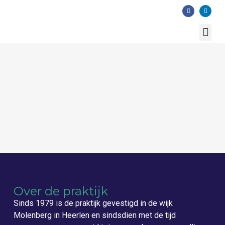
Telefoonnummer:
+31 45 541 04 44
OVER ONZ
Over de praktijk
Sinds 1979 is de praktijk gevestigd in de wijk
Molenberg in Heerlen en sindsdien met de tijd